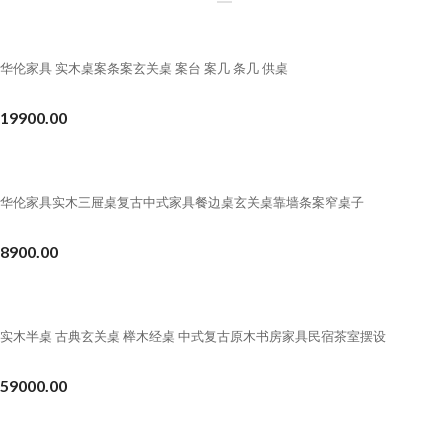
华伦家具 实木桌案条案玄关桌 案台 案几 条几 供桌
19900.00
华伦家具实木三屉桌复古中式家具餐边桌玄关桌靠墙条案窄桌子
8900.00
实木半桌 古典玄关桌 榉木经桌 中式复古原木书房家具民宿茶室摆设
59000.00