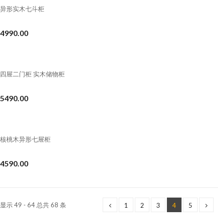
异形实木七斗柜
4990.00
四屉二门柜 实木储物柜
5490.00
核桃木异形七屉柜
4590.00
显示 49 - 64 总共 68 条
1
2
3
4
5